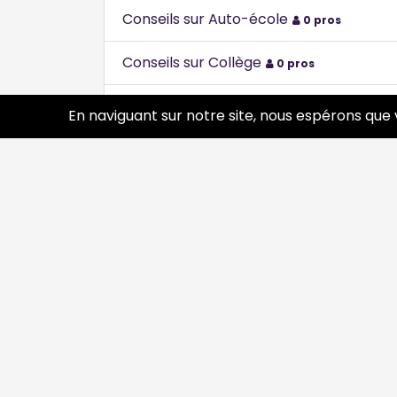
Conseils sur Auto-école
0 pros
Conseils sur Collège
0 pros
Conseils sur Collège - Lycée - Universit
En naviguant sur notre site, nous espérons que 
Conseils sur École maternelle
0 pros
Conseils sur École maternelle ou prima
Conseils sur Enseignement supérieur
0
Conseils sur Etablissements scolaires a
Conseils sur Formation continue et pro
Conseils sur Lycée
0 pros