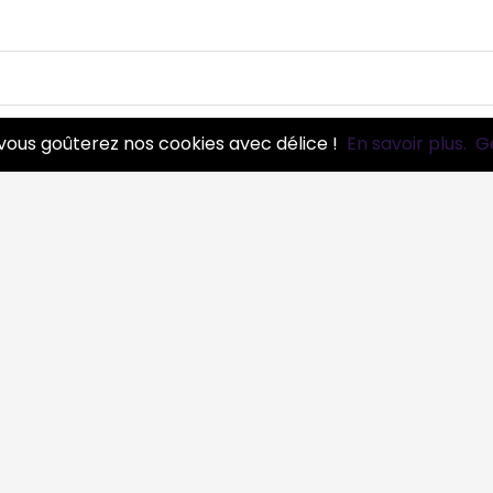
é
0 pros
vous goûterez nos cookies avec délice !
En savoir plus.
G
ire
0 pros
 pros
utre
0 pros
fessionnelle
2 pros