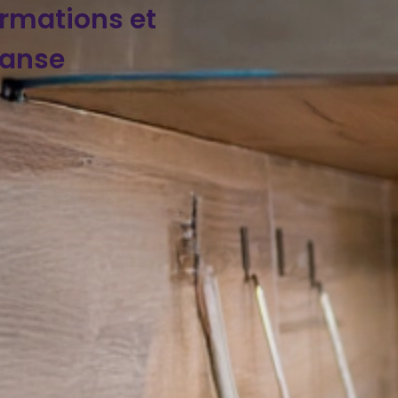
ormations et
danse