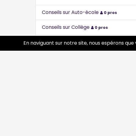
Conseils sur Auto-école
0 pros
Conseils sur Collège
0 pros
Conseils sur Collège - Lycée - Universit
En naviguant sur notre site, nous espérons que 
Conseils sur Danse
1 pros
Conseils sur École maternelle
0 pros
Conseils sur École maternelle ou prima
Conseils sur Etablissements scolaires a
Conseils sur Formation continue et pro
Conseils sur Lycée
0 pros