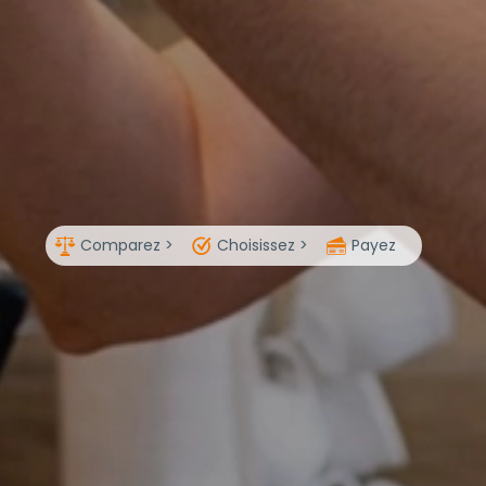
Comparez >
Choisissez >
Payez