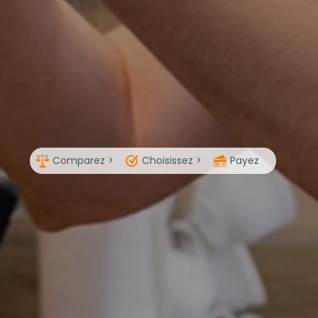
Comparez >
Choisissez >
Payez