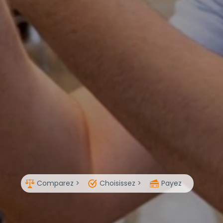
Comparez >
Choisissez >
Payez