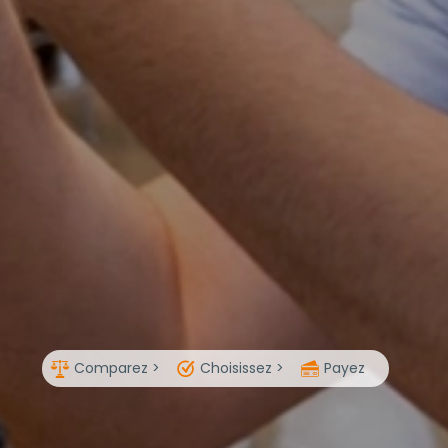
Comparez >
Choisissez >
Payez