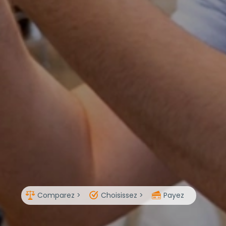
Comparez >
Choisissez >
Payez