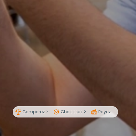
Comparez >
Choisissez >
Payez