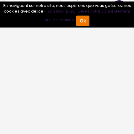
En naviguant sur notre site, nous espérons que vous goûterez nos
cookies avec délice !
En savoir plus.
Gérez votre consentement
Conseils sur Articles de sport - Textile - Location - Vente
11 pros
sur les cookies.
Ok
Accueil
Annuaire Pro
Agenda
Menu
Conseils sur Centre de balnéo - SPA - Hammam
11 pros
Conseils sur Centre de loisirs
13 pros
Conseils sur Centre équestre
11 pros
Conseils sur Club de forme - Salle de sport
11 pros
Conseils sur Club de sport - Athlète
11 pros
Conseils sur Coach sportif - Bien-être
11 pros
Conseils sur Complexe Sportif
12 pros
Conseils sur Cours de yoga
11 pros