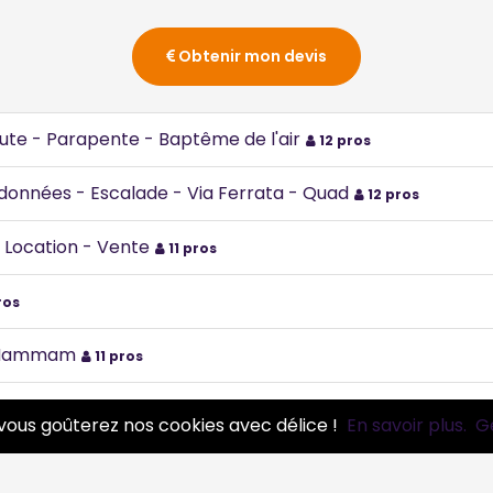
Obtenir mon devis
hute - Parapente - Baptême de l'air
12 pros
données - Escalade - Via Ferrata - Quad
12 pros
- Location - Vente
11 pros
ros
 - Hammam
11 pros
vous goûterez nos cookies avec délice !
En savoir plus.
G