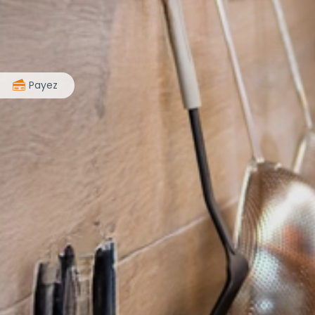
>
Payez