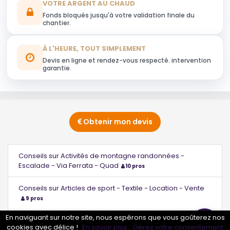
VOTRE ARGENT AU CHAUD
Fonds bloqués jusqu'à votre validation finale du
chantier.
À L'HEURE, TOUT SIMPLEMENT
Devis en ligne et rendez-vous respecté. intervention
garantie.
Obtenir mon devis
Conseils sur Activités de montagne randonnées -
Escalade - Via Ferrata - Quad
10 pros
Conseils sur Articles de sport - Textile - Location - Vente
9 pros
En naviguant sur notre site, nous espérons que vous goûterez nos
Conseils sur Centre d'oxygénation
9 pros
cookies avec délice !
En savoir plus.
Gérez votre consentement