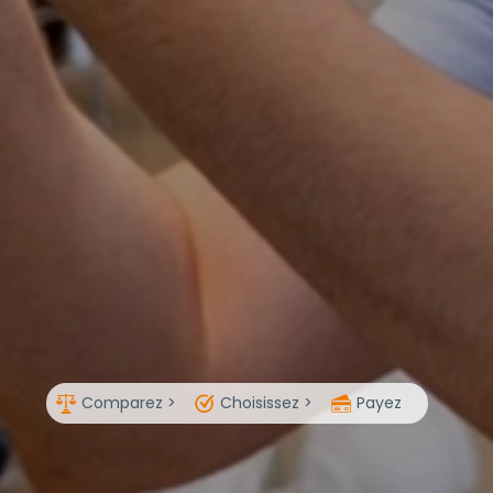
Comparez >
Choisissez >
Payez