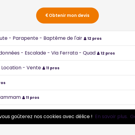
Obtenir mon devis
hute - Parapente - Baptême de l'air
12 pros
données - Escalade - Via Ferrata - Quad
12 pros
- Location - Vente
11 pros
ros
 - Hammam
11 pros
vous goûterez nos cookies avec délice !
En savoir plus.
G