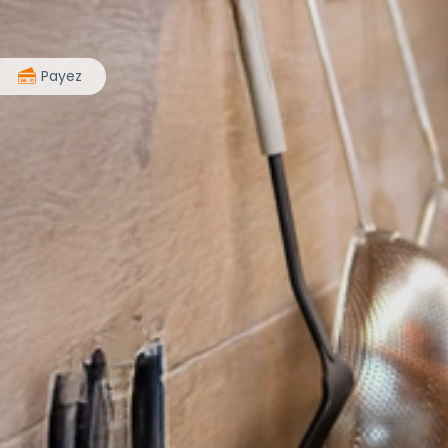
>
Payez