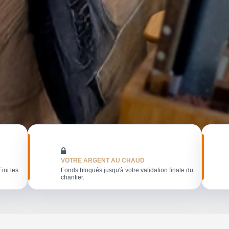
VOTRE ARGENT AU CHAUD
Fini les
Fonds bloqués jusqu'à votre validation finale du
chantier.