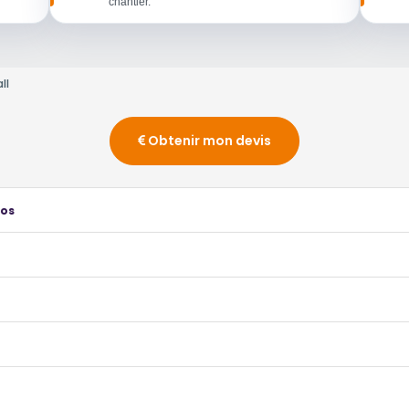
chantier.
ll
Obtenir mon devis
ros