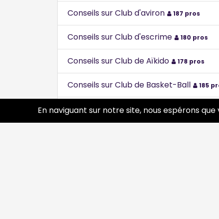
Conseils sur Club d'aviron
187 pros
Conseils sur Club d'escrime
180 pros
Conseils sur Club de Aïkido
178 pros
Conseils sur Club de Basket-Ball
185 pr
Conseils sur Club de boxe
En naviguant sur notre site, nous espérons que 
201 pros
Conseils sur Club de fitness
158 pros
Conseils sur Club de football
194 pros
Conseils sur Club de forme, Gymnastiq
Conseils sur Club de judo
194 pros