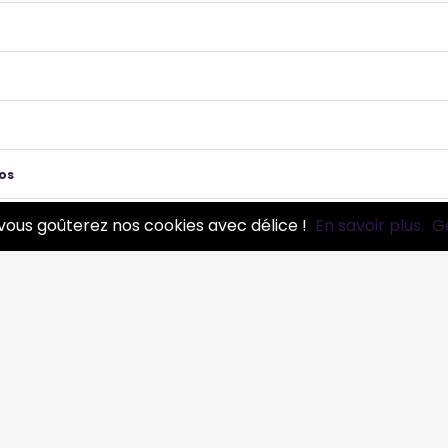
os
vous goûterez nos cookies avec délice !
En savoir plus.
G
ue
273 pros