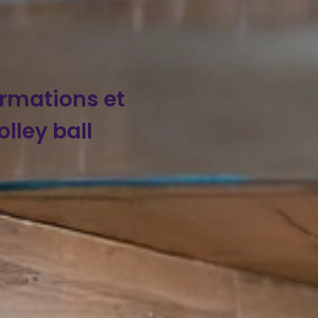
ormations et
lley ball