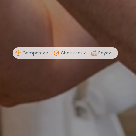
Comparez >
Choisissez >
Payez