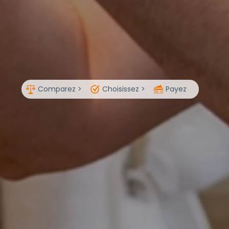
Comparez >
Choisissez >
Payez