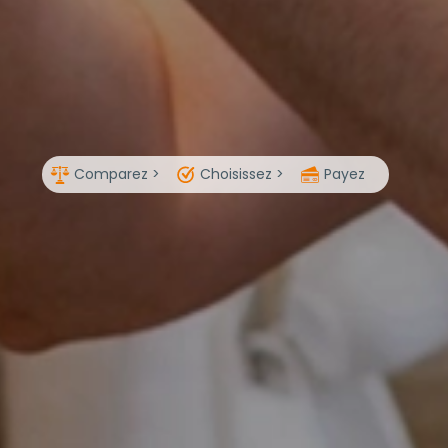
Comparez >
Choisissez >
Payez