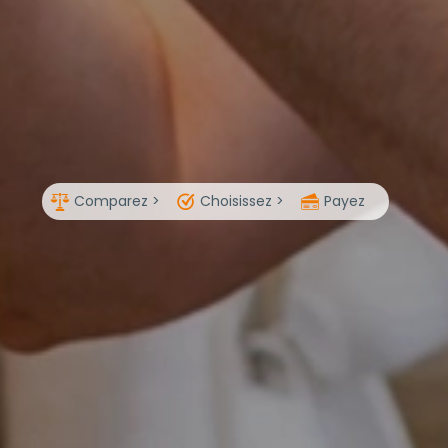
Comparez >
Choisissez >
Payez