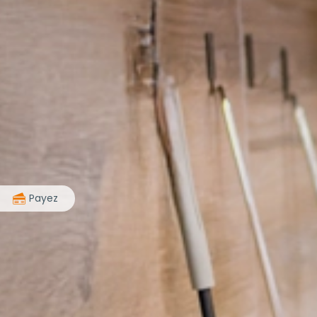
>
Payez