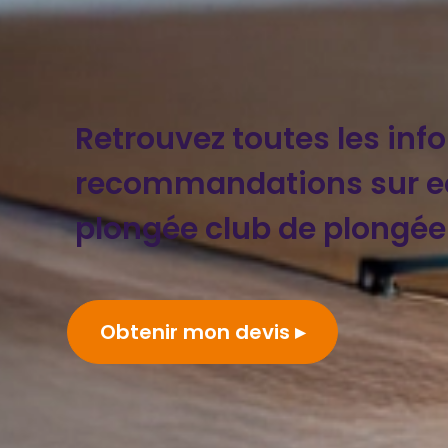
Retrouvez toutes les inf
recommandations sur e
plongée club de plongée
Obtenir mon devis