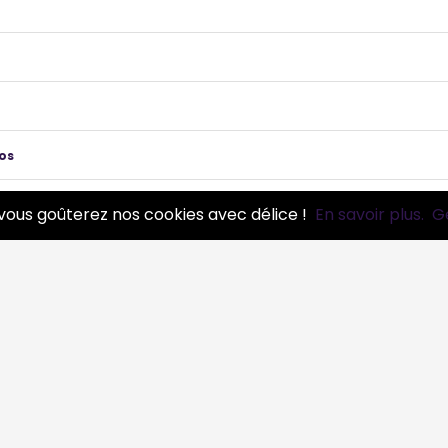
os
vous goûterez nos cookies avec délice !
En savoir plus.
G
ue
273 pros