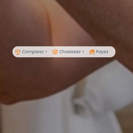
Comparez >
Choisissez >
Payez