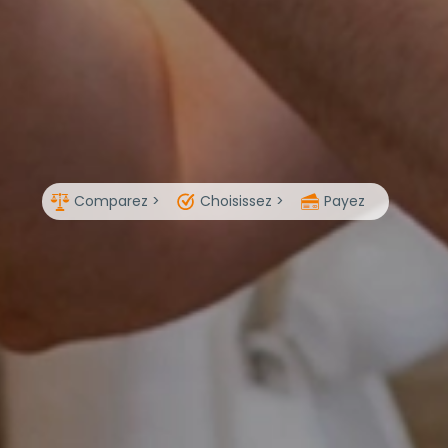
Comparez >
Choisissez >
Payez