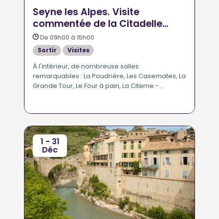
Seyne les Alpes. Visite
commentée de la Citadelle
Vauban
De 09h00 à 15h00
Sortir
Visites
À l'intérieur, de nombreuse salles
remarquables : La Poudrière, Les Casemates, La
Grande Tour, Le Four à pain, La Citerne -
Diaporama "Pays de Seyne, terre des hommes"
- Vue panoramique.
1 - 31
Déc