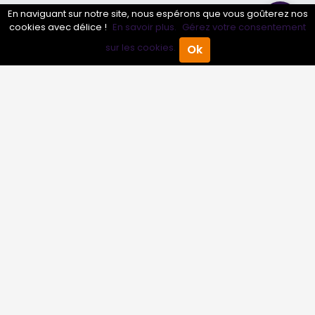
En naviguant sur notre site, nous espérons que vous goûterez nos
Annuaire pro
cookies avec délice !
En savoir plus.
Gérez votre consentement
Inscrire mon entreprise
sur les cookies.
Ok
Accueil
Annuaire Pro
Agenda
Menu
Les Abonnements Pros
Infos
Mentions légales et CGV
Suivez-nous