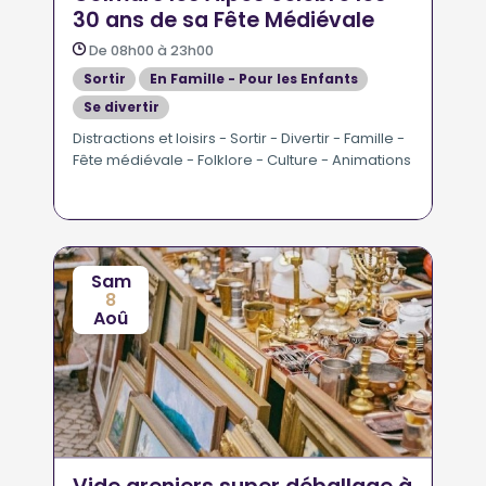
30 ans de sa Fête Médiévale
De 08h00 à 23h00
Sortir
En Famille - Pour les Enfants
Se divertir
Marchés - Foires - Salons - Vide greniers
Distractions et loisirs - Sortir - Divertir - Famille -
Fête médiévale - Folklore - Culture - Animations
Sam
8
Aoû