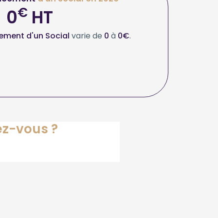
€
0
HT
ement d'un Social
varie de
0
à
0€
.
ez-vous ?