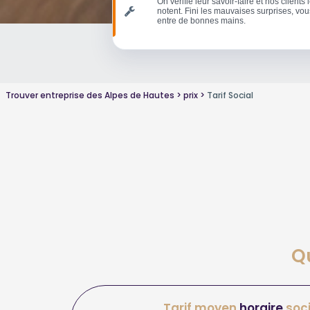
On vérifie leur savoir-faire et nos clients 
notent. Fini les mauvaises surprises, vou
entre de bonnes mains.
Trouver entreprise des Alpes de Hautes
prix
Tarif Social
Qu
Tarif moyen
horaire
soci