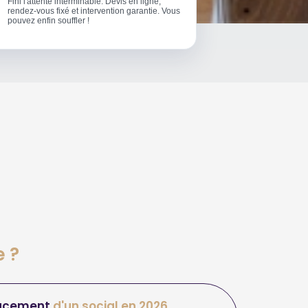
Fini l'attente interminable. Devis en ligne,
rendez-vous fixé et intervention garantie. Vous
pouvez enfin souffler !
e ?
acement
d'un social en 2026