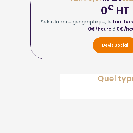
€
0
HT
Selon la zone géographique, le
tarif ho
0€/heure
à
0€/he
Devis Social
Quel typ