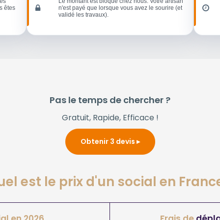
les
Le montant est bloqué chez nous. Votre artisan
s êtes
n'est payé que lorsque vous avez le sourire (et
validé les travaux).
Pas le temps de chercher ?
Gratuit, Rapide, Efficace !
Obtenir 3 devis
el est le prix d'un social en Franc
al en 2026
Frais de
dépl