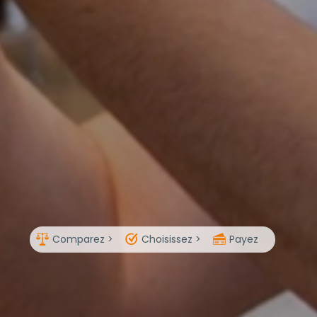
Comparez >
Choisissez >
Payez