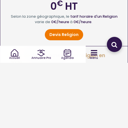
€
0
HT
Selon la zone géographique, le
tarif horaire d'un Religion
varie de
0€/heure
à
0€/heure
.
Devis Religion
Frais de
déplacement
d'un religion en
Accueil
Annuaire Pro
Agenda
Menu
2026
€
0
HT
Le
coût de déplacement d'un Religion
varie de
0
à
0€
.
Quel type d’intervention de religion souhaitez-vous ?