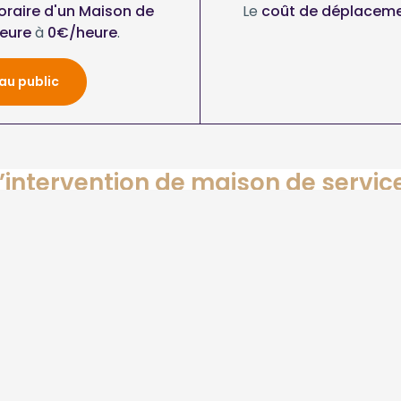
horaire d'un Maison de
Le
coût de déplacemen
eure
à
0€/heure
.
au public
’intervention de maison de servic
souhaitez-vous ?
Maison de services au
Maison de services au