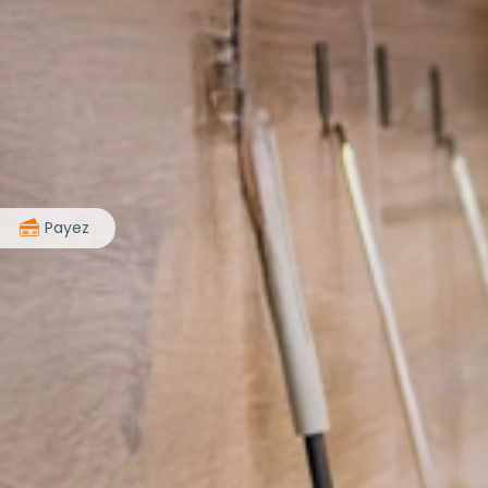
>
Payez