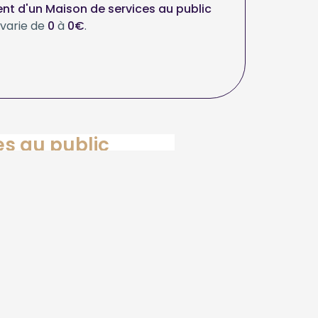
t d'un Maison de services au public
varie de
0
à
0€
.
es au public