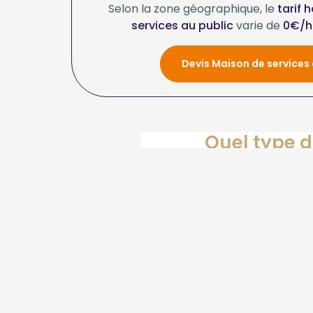
Selon la zone géographique, le
tarif 
services au public
varie de
0€/h
Devis Maison de services 
Quel type d