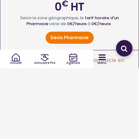
€
0
HT
Selon la zone géographique, le
tarif horaire d'un
Pharmacie
varie de
0€/heure
à
0€/heure
.
Devis Pharmacie
Frais de
déplacement
d'un pharmacie en
Accueil
Annuaire Pro
Agenda
Menu
2026
€
0
HT
Le
coût de déplacement d'un Pharmacie
varie de
0
à
0€
.
Quel type d’intervention de pharmacie souhaitez-vous
?