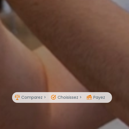
Comparez >
Choisissez >
Payez