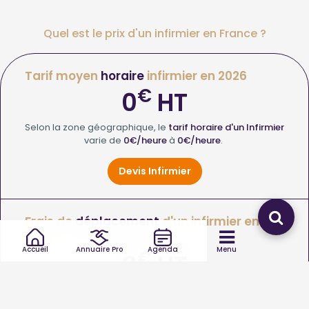
Quel est le prix d'un infirmier en France ?
Tarif moyen
horaire
infirmier en 2026
€
0
HT
Selon la zone géographique, le
tarif horaire d'un Infirmier
varie de
0€/heure
à
0€/heure
.
Devis Infirmier
Frais de
déplacement
d'un infirmier en
2026
Accueil
Annuaire Pro
Agenda
Menu
€
0
HT
Le
coût de déplacement d'un Infirmier
varie de
0
à
0€
.