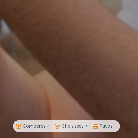
Comparez >
Choisissez >
Payez