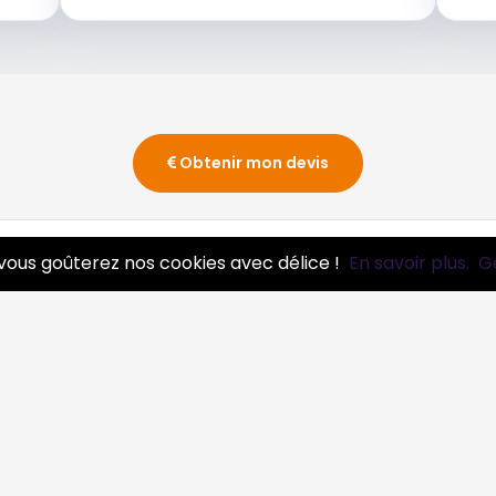
Obtenir mon devis
vous goûterez nos cookies avec délice !
En savoir plus.
G
essionnels
Infos
ire pro
Mentions légales et CGV
ire mon entreprise