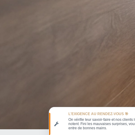
L'EXIGENCE AU RENDEZ-VOUS 🎯
On vérifie leur savoir-faire et nos clients 
notent. Fini les mauvaises surprises, vou
entre de bonnes mains.