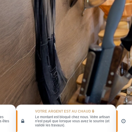
VOTRE ARGENT EST AU CHAUD 🔒
les
Le montant est bloqué chez nous. Votre artisan
s êtes
n'est payé que lorsque vous avez le sourire (et
validé les travaux).