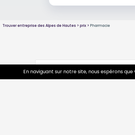
Trouver entreprise des Alpes de Hautes
prix
Pharmacie
Conseils sur Pharmacie autre
0 pros
En naviguant sur notre site, nous espérons que 
Découvrir
Prof
Tourisme
Annua
Agenda & Événements
Inscr