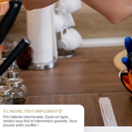
À L'HEURE, TOUT SIMPLEMENT ⏱️
Fini l'attente interminable. Devis en ligne,
rendez-vous fixé et intervention garantie. Vous
pouvez enfin souffler !