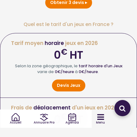
Obtenir 3 devis
Quel est le tarif d'un jeux en France ?
Tarif moyen
horaire
jeux en 2026
€
0
HT
Selon la zone géographique, le
tarif horaire d'un Jeux
varie de
0€/heure
à
0€/heure
.
Devis Jeux
Frais de
déplacement
d'un jeux en 2026
€
0
HT
Accueil
Annuaire Pro
Agenda
Menu
Le
coût de déplacement d'un Jeux
varie de
0
à
0€
.