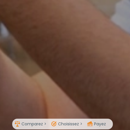
Comparez >
Choisissez >
Payez