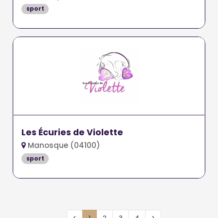
sport
Les Écuries de Violette
Manosque (04100)
sport
<
1
2
3
4
>