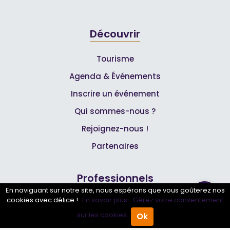
Découvrir
Tourisme
Agenda & Événements
Inscrire un événement
Qui sommes-nous ?
Rejoignez-nous !
Partenaires
Professionnels
En naviguant sur notre site, nous espérons que vous goûterez nos
cookies avec délice !
En savoir plus.
Gérez votre consentement
Annuaire pro
sur les cookies.
Ok
Accueil
Annuaire Pro
Agenda
Menu
Inscrire mon entreprise