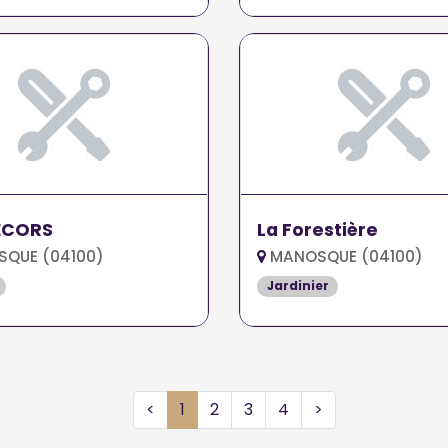
Y DECORS
La Forestière
QUE (04100)
MANOSQUE (04100)
Jardinier
<
1
2
3
4
>