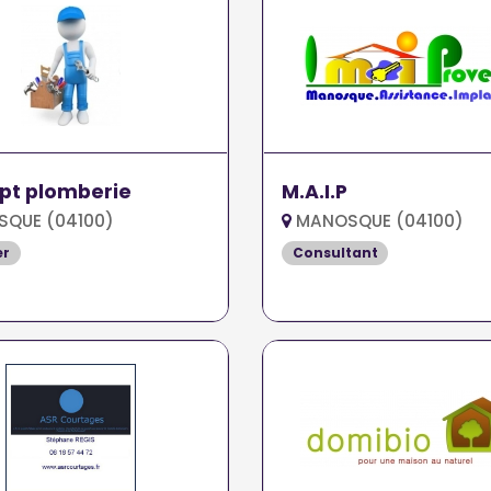
pt plomberie
M.A.I.P
QUE (04100)
MANOSQUE (04100)
er
Consultant