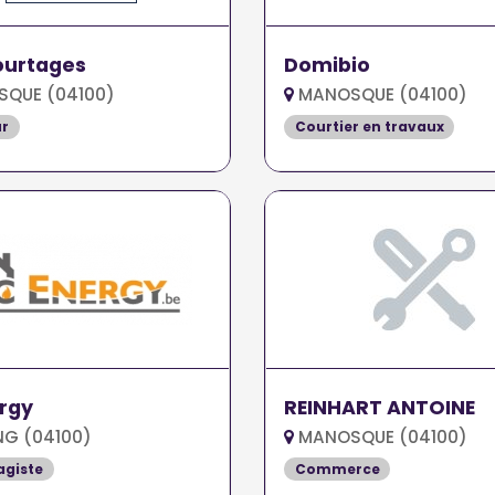
ourtages
Domibio
QUE (04100)
MANOSQUE (04100)
ur
Courtier en travaux
rgy
REINHART ANTOINE
NG (04100)
MANOSQUE (04100)
agiste
Commerce