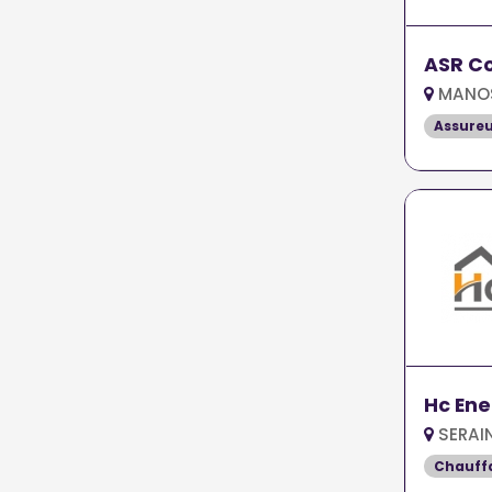
ASR C
MANOS
Assure
Hc Ene
SERAI
Chauff