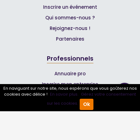
Inscrire un événement
Qui sommes-nous ?
Rejoignez-nous !
Partenaires
Professionnels
Annuaire pro
Inscrire mon entreprise
En naviguant sur notre site, nous espérons que vous goûterez nos
cookies avec délice !
En savoir plus.
Gérez votre consentement
Les Abonnements Pros
sur les cookies.
Ok
Accueil
Annuaire Pro
Agenda
Menu
Infos
Mentions légales et CGV