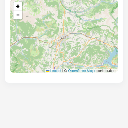
+
−
Leaflet
|
©
OpenStreetMap
contributors