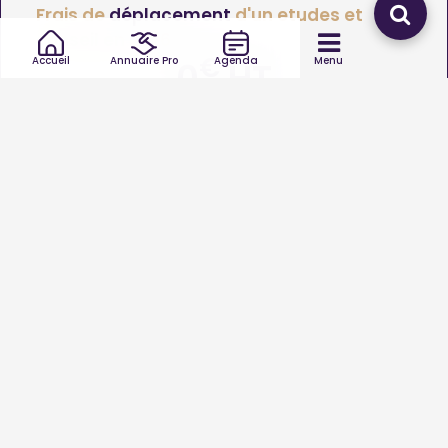
Frais de
déplacement
d'un etudes et
conseil en 2026
€
Accueil
Annuaire Pro
Agenda
Menu
0
HT
Le
coût de déplacement d'un Etudes et conseil
varie de
0
à
0€
.
Quel type d’intervention de etudes et conseil
souhaitez-vous ?
Etudes et conseil
Etudes et conseil autre