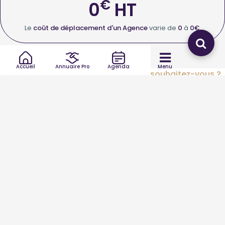
€
0
HT
Le
coût de déplacement d'un Agence
varie de
0
à
0€
.
Accueil
Annuaire Pro
Agenda
Menu
Quel type d’intervention de agence souhaitez-vous ?
Agence autre
Agence d'intérim