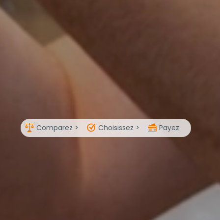
Comparez >
Choisissez >
Payez