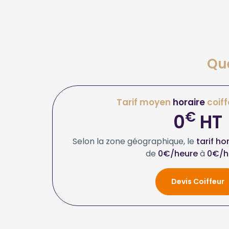
Que
Tarif moyen
horaire
coiff
€
0
HT
Selon la zone géographique, le
tarif ho
de
0€/heure
à
0€/h
Devis Coiffeur