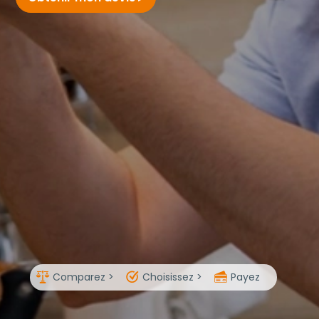
Comparez >
Choisissez >
Payez