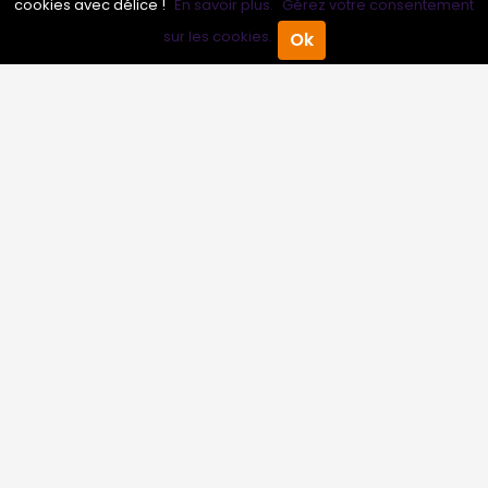
cookies avec délice !
En savoir plus.
Gérez votre consentement
Obtenir mon devis
sur les cookies.
Ok
Accueil
Annuaire Pro
Agenda
Menu
Conseils sur Barbier
6 pros
Conseils sur Coiffeur autre
1 pros
Conseils sur Salon de coiffure
6 pros
Découvrir
Tourisme
Agenda & Événements
Inscrire un événement