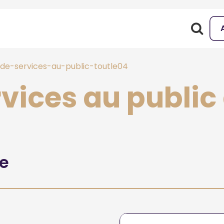
de-services-au-public-toutle04
rvices au publi
he