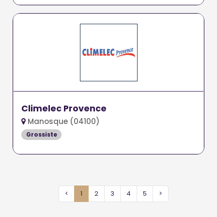
Climelec Provence
Manosque (04100)
Grossiste
<
1
2
3
4
5
>