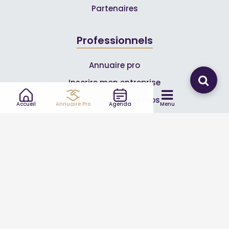
Partenaires
Professionnels
Annuaire pro
Inscrire mon entreprise
Les Abonnements Pros
Accueil
Annuaire Pro
Agenda
Menu
Infos
Mentions légales et CGV
Suivez-nous