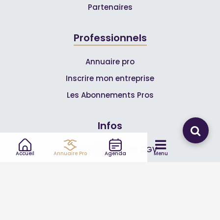
Partenaires
Professionnels
Annuaire pro
Inscrire mon entreprise
Les Abonnements Pros
Infos
Mentions légales et CGV
Accueil
Annuaire Pro
Agenda
Menu
Suivez-nous