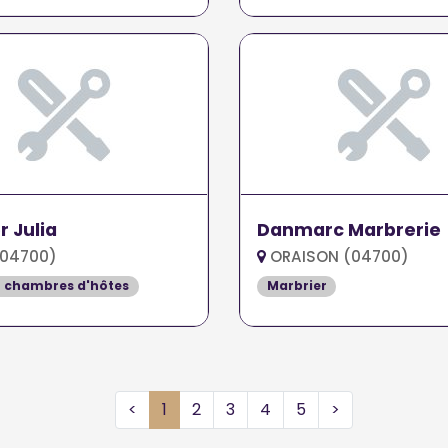
r Julia
Danmarc Marbrerie
(04700)
ORAISON (04700)
t chambres d'hôtes
Marbrier
<
1
2
3
4
5
>