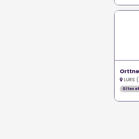
Orttne
LURS 
Gîtes e