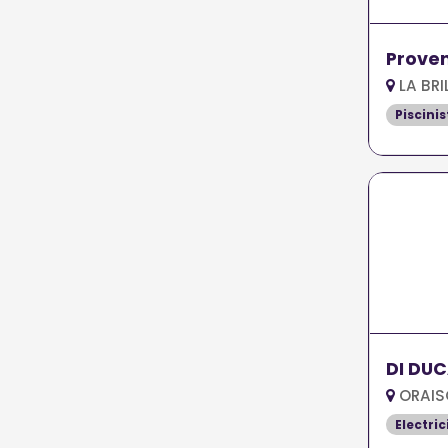
Proven
LA BRI
Piscinis
DI DU
ORAIS
Electric