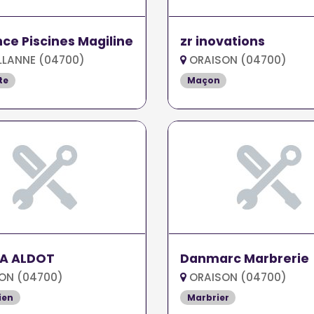
ce Piscines Magiline
zr inovations
LLANNE (04700)
ORAISON (04700)
te
Maçon
CA ALDOT
Danmarc Marbrerie
ON (04700)
ORAISON (04700)
ien
Marbrier