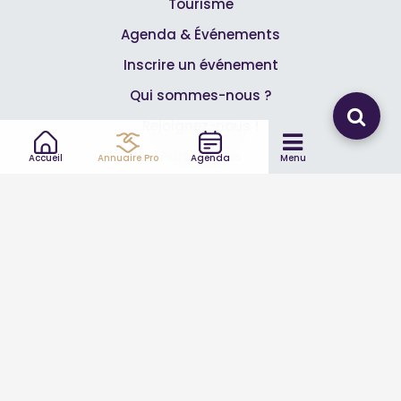
Tourisme
Agenda & Événements
Inscrire un événement
Qui sommes-nous ?
Rejoignez-nous !
Partenaires
Accueil
Annuaire Pro
Agenda
Menu
Professionnels
Annuaire pro
Inscrire mon entreprise
Les Abonnements Pros
Infos