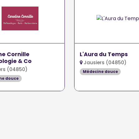
ne Cornille
L'Aura du Temps
ologie & Co
Jausiers (04850)
ers (04850)
Médecine douce
ne douce