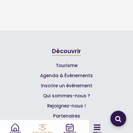
Découvrir
Tourisme
Agenda & Événements
Inscrire un événement
Qui sommes-nous ?
Rejoignez-nous !
Partenaires
Accueil
Annuaire Pro
Agenda
Menu