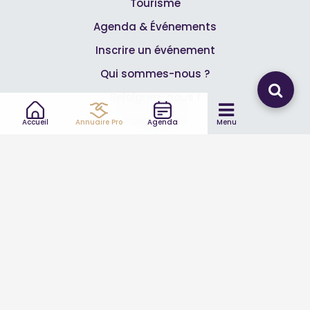
Tourisme
Agenda & Événements
Inscrire un événement
Qui sommes-nous ?
Rejoignez-nous !
Partenaires
Accueil
Annuaire Pro
Agenda
Menu
Professionnels
Annuaire pro
Inscrire mon entreprise
Les Abonnements Pros
Infos