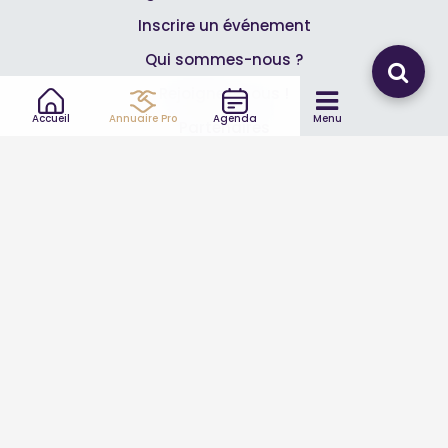
Inscrire un événement
Qui sommes-nous ?
Rejoignez-nous !
Accueil
Annuaire Pro
Agenda
Menu
Partenaires
Professionnels
Annuaire pro
Inscrire mon entreprise
Les Abonnements Pros
Infos
Mentions légales et CGV