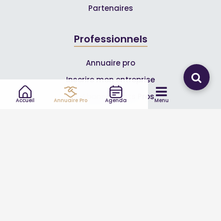
Partenaires
Professionnels
Annuaire pro
Inscrire mon entreprise
Les Abonnements Pros
Accueil
Annuaire Pro
Agenda
Menu
Infos
Mentions légales et CGV
Suivez-nous