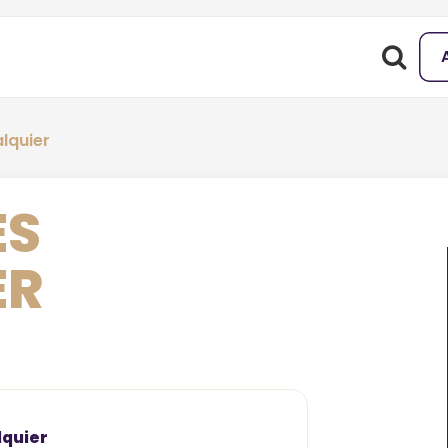
lquier
ES
ER
lquier