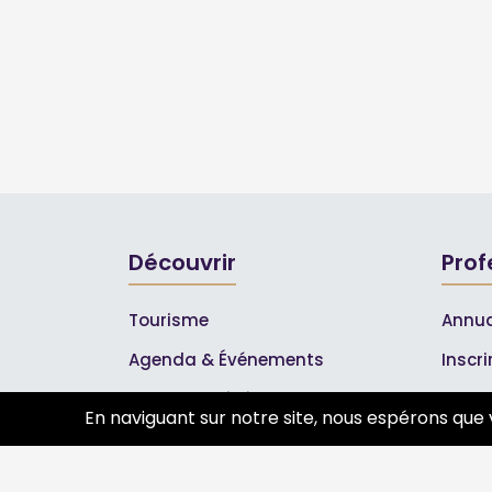
Découvrir
Prof
Tourisme
Annua
Agenda & Événements
Inscr
Inscrire un événement
Les A
En naviguant sur notre site, nous espérons que 
Qui sommes-nous ?
Rejoignez-nous !