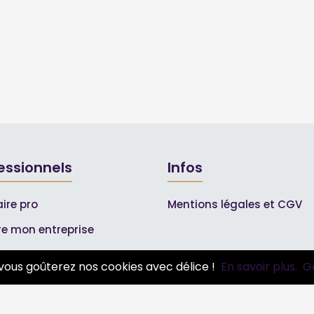
essionnels
Infos
ire pro
Mentions légales et CGV
ire mon entreprise
bonnements Pros
vous goûterez nos cookies avec délice !
En savoir plus.
G