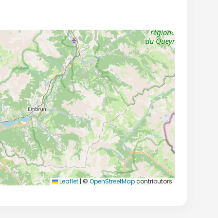
Leaflet
|
©
OpenStreetMap
contributors