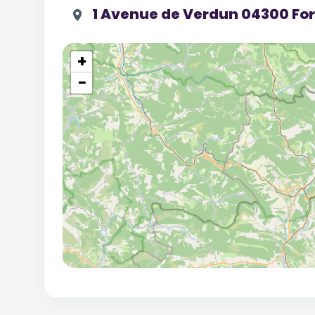
1 Avenue de Verdun 04300 For
+
−